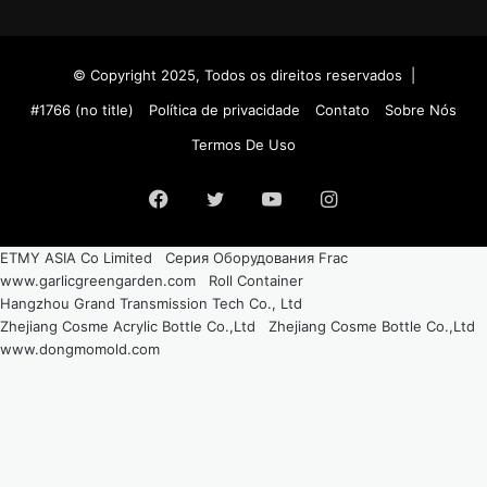
© Copyright 2025, Todos os direitos reservados |
#1766 (no title)
Política de privacidade
Contato
Sobre Nós
Termos De Uso
Facebook
Twitter
YouTube
Instagram
ETMY ASIA Co Limited
Серия Оборудования Frac
www.garlicgreengarden.com
Roll Container
Hangzhou Grand Transmission Tech Co., Ltd
Zhejiang Cosme Acrylic Bottle Co.,Ltd
Zhejiang Cosme Bottle Co.,Ltd
www.dongmomold.com