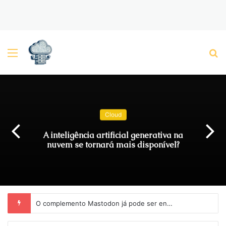
Menu
P
Cloud
A inteligência artificial generativa na
nuvem se tornará mais disponível?
O complemento Mastodon já pode ser encontrado no Steampipe Hub.