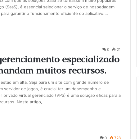
fez com que as soluções SaaS se tornassem muito populares.
ço (SaaS), é essencial selecionar o serviço de hospedagem
para garantir o funcionamento eficiente do aplicativo.…
0
21
renciamento especializado
mandam muitos recursos.
 estão em alta. Seja para um site com grande número de
 servidor de jogos, é crucial ter um desempenho e
 privado virtual gerenciado (VPS) é uma solução eficaz para a
cursos. Neste artigo,…
0
728