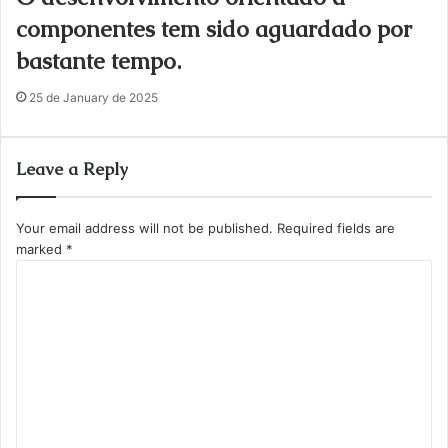
componentes tem sido aguardado por
bastante tempo.
25 de January de 2025
Leave a Reply
Your email address will not be published.
Required fields are
marked
*
C
o
m
m
e
n
t
*