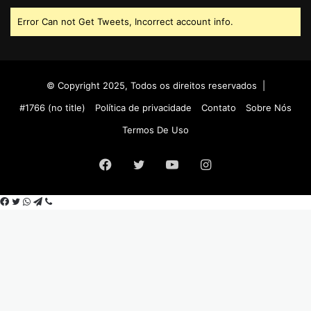
Error Can not Get Tweets, Incorrect account info.
© Copyright 2025, Todos os direitos reservados |
#1766 (no title)
Política de privacidade
Contato
Sobre Nós
Termos De Uso
Facebook
Twitter
YouTube
Instagram
Facebook
Twitter
WhatsApp
Telegram
Viber