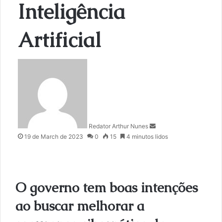
Inteligência
Artificial
S
e
n
d
a
n
Redator Arthur Nunes
e
19 de March de 2023
0
15
4 minutos lidos
m
a
i
l
O governo tem boas intenções
ao buscar melhorar a