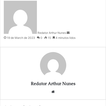
S
e
n
d
a
n
Redator Arthur Nunes
e
19 de March de 2023
0
15
4 minutos lidos
m
a
i
l
Redator Arthur Nunes
We
bsi
te