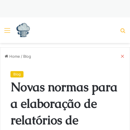
Menu
P
C
Home
/
Blog
l
o
s
Blog
e
Novas normas para
a elaboração de
relatórios de