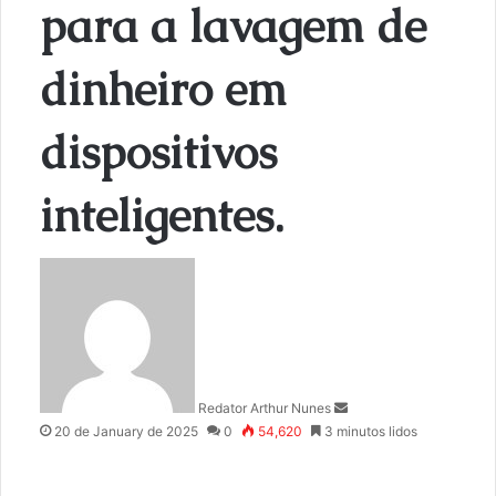
para a lavagem de
dinheiro em
dispositivos
inteligentes.
S
e
n
d
a
n
Redator Arthur Nunes
e
20 de January de 2025
0
54,620
3 minutos lidos
m
a
i