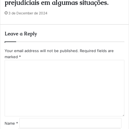
prejudiciais em algumas situações.
3 de December de 2024
Leave a Reply
Your email address will not be published.
Required fields are
marked
*
C
o
m
m
e
n
t
*
Name
*