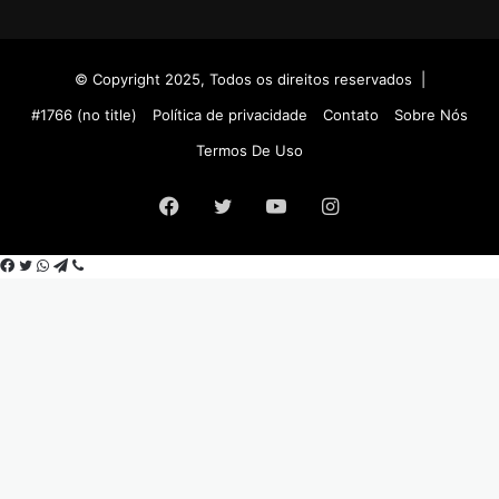
© Copyright 2025, Todos os direitos reservados |
#1766 (no title)
Política de privacidade
Contato
Sobre Nós
Termos De Uso
Facebook
Twitter
YouTube
Instagram
Facebook
Twitter
WhatsApp
Telegram
Viber