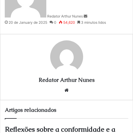
a
n
Redator Arthur Nunes
e
20 de January de 2025
0
54,620
3 minutos lidos
m
a
i
l
Redator Arthur Nunes
We
bsi
te
Artigos relacionados
Reflexões sobre a conformidade e a