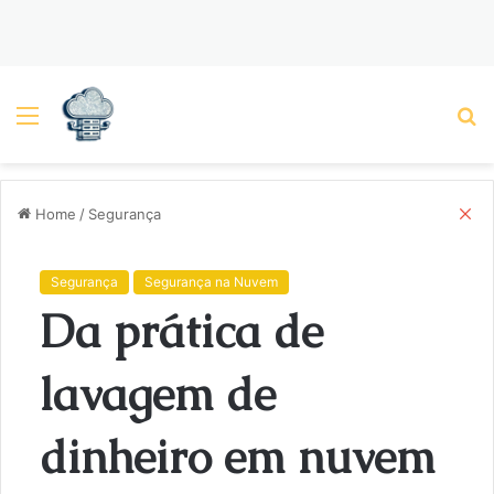
Menu
P
C
Home
/
Segurança
l
o
s
Segurança
Segurança na Nuvem
e
Da prática de
lavagem de
dinheiro em nuvem