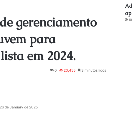
Ad
ap
s de gerenciamento
10
nuvem para
lista em 2024.
0
20,455
3 minutos lidos
26 de January de 2025