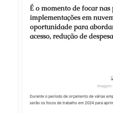
l
e
t
k
b
t
d
n
o
k
É o momento de focar nas p
b
t
e
l
e
i
t
k
e
implementações em nuvem.
o
e
d
r
r
t
a
l
t
o
r
I
e
k
a
oportunidade para abordar
k
n
s
t
s
t
e
s
acesso, redução de despesa
n
i
k
i
Imagem: 
Durante o período de orçamento de várias em
serão os focos de trabalho em 2024 para apr