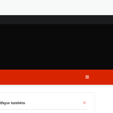
Sidebar
C
ifique também
l
o