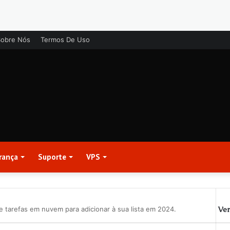
Sobre Nós
Termos De Uso
rança
Suporte
VPS
Ver
e tarefas em nuvem para adicionar à sua lista em 2024.