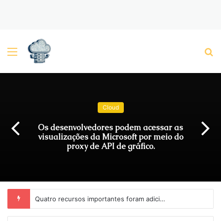
Menu
P
Cloud
Os desenvolvedores podem acessar as
visualizações da Microsoft por meio do
proxy de API de gráfico.
Quatro recursos importantes foram adicionados no PostgreSQL 16.