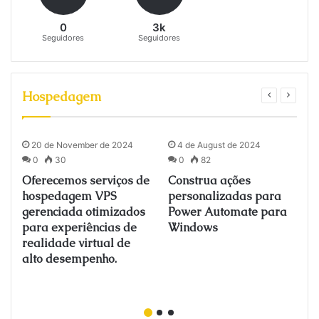
0
3k
Seguidores
Seguidores
Hospedagem
20 de November de 2024
4 de August de 2024
0
30
0
82
Oferecemos serviços de
Construa ações
o
hospedagem VPS
personalizadas para
gerenciada otimizados
Power Automate para
para experiências de
Windows
realidade virtual de
alto desempenho.