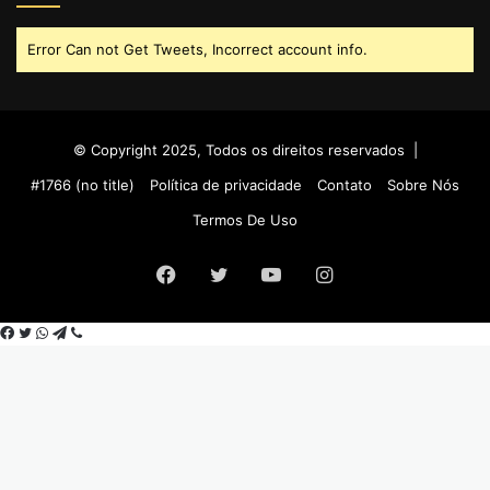
Error Can not Get Tweets, Incorrect account info.
© Copyright 2025, Todos os direitos reservados |
#1766 (no title)
Política de privacidade
Contato
Sobre Nós
Termos De Uso
Facebook
Twitter
YouTube
Instagram
Facebook
Twitter
WhatsApp
Telegram
Viber