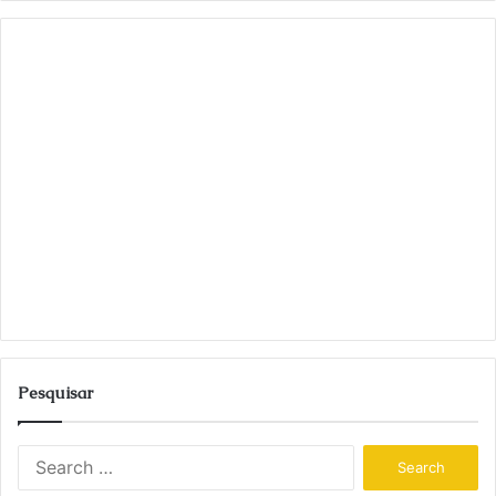
Pesquisar
S
e