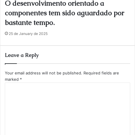
O desenvolvimento orientado a
componentes tem sido aguardado por
bastante tempo.
25 de January de 2025
Leave a Reply
Your email address will not be published.
Required fields are
marked
*
C
o
m
m
e
n
t
*