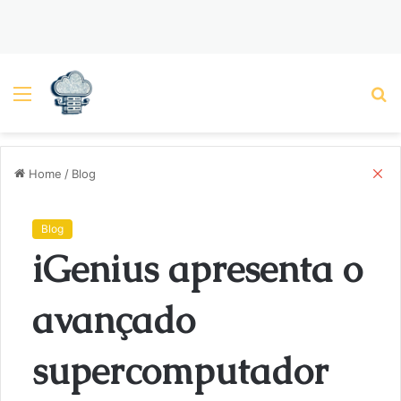
Menu
P
C
Home
/
Blog
l
o
s
Blog
e
iGenius apresenta o
avançado
supercomputador