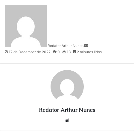
S
e
n
d
a
n
Redator Arthur Nunes
e
17 de December de 2022
0
13
2 minutos lidos
m
a
i
l
Redator Arthur Nunes
We
bsi