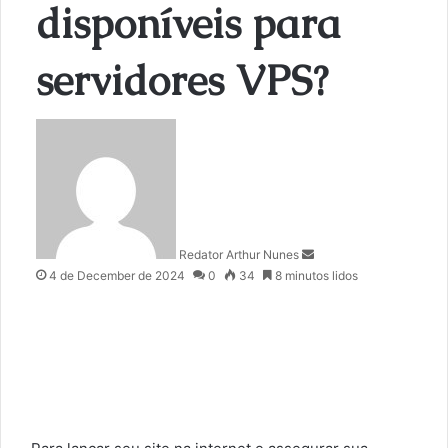
disponíveis para
servidores VPS?
S
e
n
d
a
n
Redator Arthur Nunes
e
4 de December de 2024
0
34
8 minutos lidos
m
a
i
l