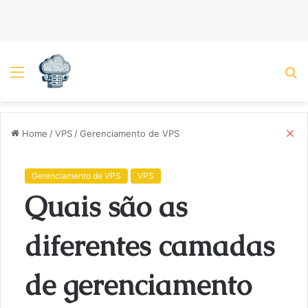
Menu
P
C
Home
/
VPS
/
Gerenciamento de VPS
l
o
s
Gerenciamento de VPS
VPS
e
Quais são as
diferentes camadas
de gerenciamento