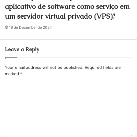
aplicativo de software como serviço em
um servidor virtual privado (VPS)?
19 de December de 2024
Leave a Reply
Your email address will not be published.
Required fields are
marked
*
C
o
m
m
e
n
t
*