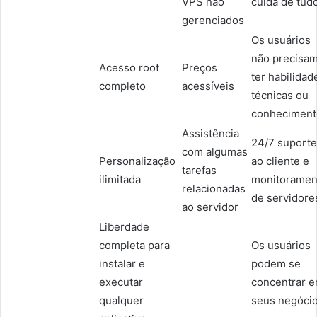
VPS não
cuida de tud
gerenciados
Os usuários
não precisa
Acesso root
Preços
ter habilidad
completo
acessíveis
técnicas ou
conheciment
Assistência
24/7 suporte
com algumas
Personalização
ao cliente e
tarefas
ilimitada
monitoramen
relacionadas
de servidore
ao servidor
Liberdade
completa para
Os usuários
instalar e
podem se
executar
concentrar 
qualquer
seus negóci