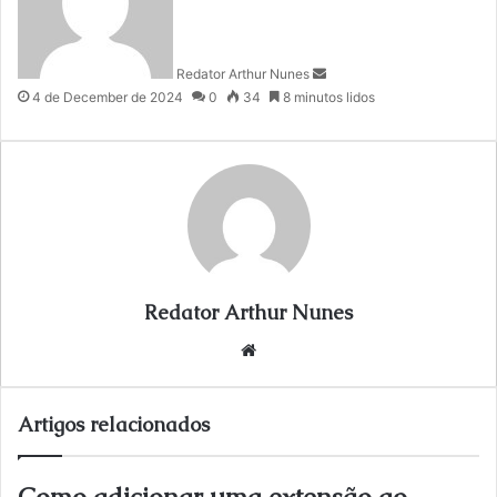
d
a
n
Redator Arthur Nunes
e
4 de December de 2024
0
34
8 minutos lidos
m
a
i
l
Redator Arthur Nunes
We
bsi
te
Artigos relacionados