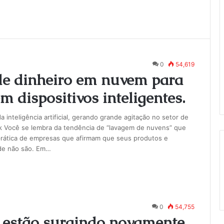
0
54,619
de dinheiro em nuvem para
 dispositivos inteligentes.
inteligência artificial, gerando grande agitação no setor de
Você se lembra da tendência de “lavagem de nuvens” que
prática de empresas que afirmam que seus produtos e
de não são. Em…
0
54,755
 estão surgindo novamente