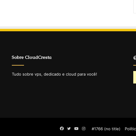
Sobre CloudCresta
@
Tudo sobre vps, dedicado e cloud para você!
Facebook
Twitter
YouTube
Instagram
#1766 (no title)
Políti