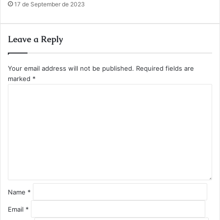
17 de September de 2023
Leave a Reply
Your email address will not be published.
Required fields are
marked
*
C
o
m
m
e
n
t
*
Name
*
Email
*