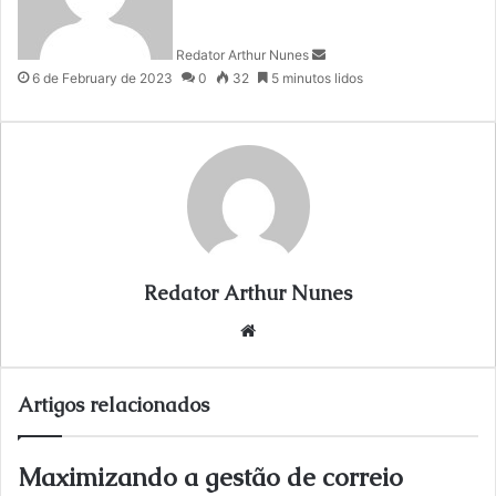
a
n
Redator Arthur Nunes
e
6 de February de 2023
0
32
5 minutos lidos
m
a
i
l
Redator Arthur Nunes
We
bsi
te
Artigos relacionados
Maximizando a gestão de correio