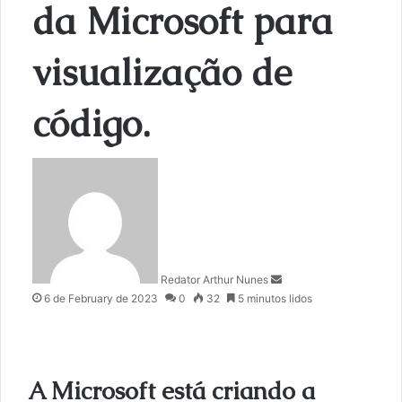
da Microsoft para
visualização de
código.
S
e
n
d
a
n
Redator Arthur Nunes
e
6 de February de 2023
0
32
5 minutos lidos
m
a
i
l
A Microsoft está criando a