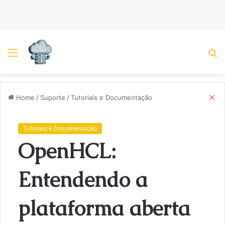
Menu
P
C
Home
/
Suporte
/
Tutoriais e Documentação
l
o
s
Tutoriais e Documentação
e
OpenHCL:
Entendendo a
plataforma aberta