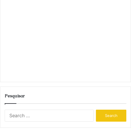
Pesquisar
S
e
a