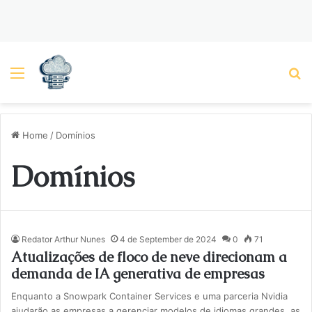
Menu
P
Home
/
Domínios
Domínios
Redator Arthur Nunes
4 de September de 2024
0
71
Atualizações de floco de neve direcionam a
demanda de IA generativa de empresas
Enquanto a Snowpark Container Services e uma parceria Nvidia
ajudarão as empresas a gerenciar modelos de idiomas grandes, as