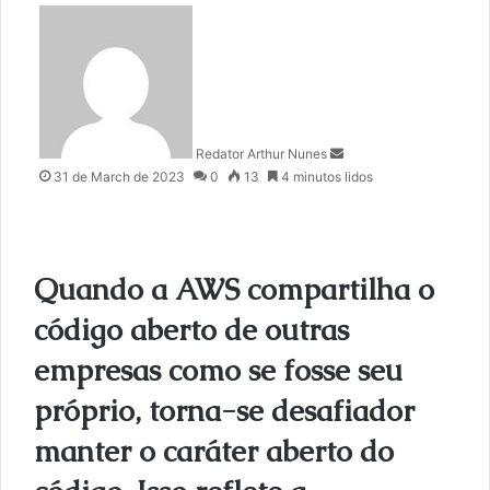
S
e
n
d
a
n
Redator Arthur Nunes
e
31 de March de 2023
0
13
4 minutos lidos
m
a
i
l
Quando a AWS compartilha o
código aberto de outras
empresas como se fosse seu
próprio, torna-se desafiador
manter o caráter aberto do