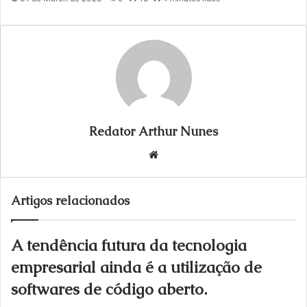
a
i
l
Redator Arthur Nunes
We
bsi
te
Artigos relacionados
A tendência futura da tecnologia
empresarial ainda é a utilização de
softwares de código aberto.