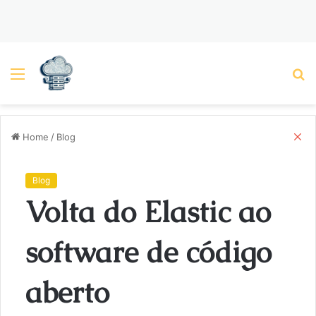
Menu
P
C
Home
/
Blog
l
o
s
Blog
e
Volta do Elastic ao
software de código
aberto