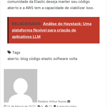
comunidade da Elastic deseja manter seu código
aberto e a AWS tem a capacidade de viabilizar isso.
RELACIONADO:
Análise do Haystack: Uma
plataforma flexível para criação de
aplicativos LLM
Tags
aberto.
blog
código
elastic
software
volta
S
e
n
d
a
n
Redator Arthur Nunes
e
31 de March de 2023
0
13
4 minutos lidos
m