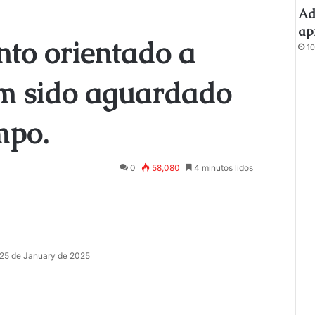
Ad
ap
to orientado a
10
m sido aguardado
mpo.
0
58,080
4 minutos lidos
25 de January de 2025