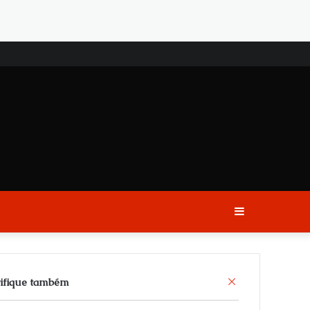
Sidebar
C
ifique também
l
o