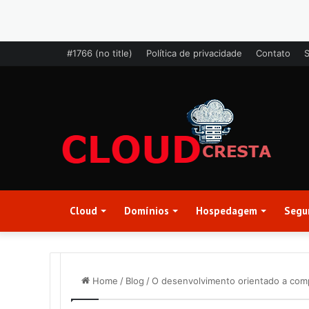
#1766 (no title)
Política de privacidade
Contato
Cloud
Domínios
Hospedagem
Segu
Home
/
Blog
/
O desenvolvimento orientado a com