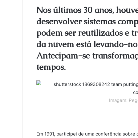
l
e
t
k
b
t
d
n
o
k
Nos últimos 30 anos, houv
b
t
e
l
e
i
t
k
e
desenvolver sistemas com
o
e
d
r
r
t
a
l
t
o
r
I
e
k
a
podem ser reutilizados e t
k
n
s
t
s
t
e
s
da nuvem está levando-nos 
n
i
Antecipam-se transformaçõ
k
tempos.
i
Imagem: Pegg
Em 1991, participei de uma conferência sobre 