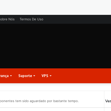
Sobre Nós
Termos De Uso
rança
Suporte
VPS
Ver
ponentes tem sido aguardado por bastante tempo.