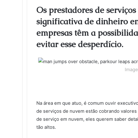
l
e
t
k
b
t
d
n
o
k
Os prestadores de serviço
b
t
e
l
e
i
t
k
e
significativa de dinheiro 
o
e
d
r
r
t
a
l
t
o
r
I
e
k
a
empresas têm a possibilid
k
n
s
t
s
t
e
s
evitar esse desperdício.
n
i
k
i
Image
Na área em que atuo, é comum ouvir executivo
de serviços de nuvem estão cobrando valores 
de serviço em nuvem, eles querem saber detal
tão altos.