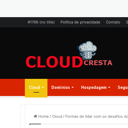
#1766 (no title)
Política de privacidade
Contato
Cloud
Domínios
Hospedagem
Segu
Home
/
Cloud
/
Formas de lidar com os desafios 