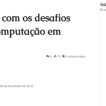
In
16
 com os desafios
computação em
0
75
4 minutos lidos
28 de November de 2022