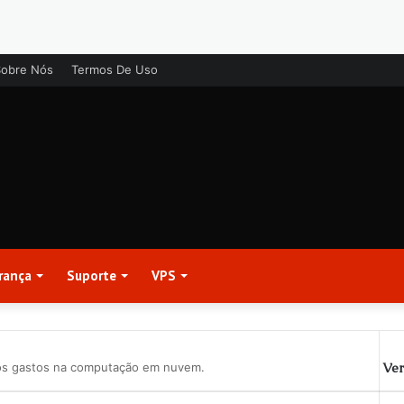
Sobre Nós
Termos De Uso
rança
Suporte
VPS
Ver
dos gastos na computação em nuvem.