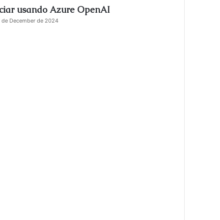
iciar usando Azure OpenAI
s
e
 de December de 2024