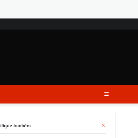
Sidebar
C
ifique também
l
o