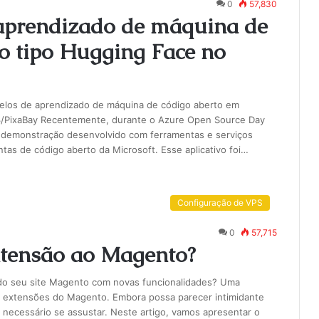
0
57,830
 aprendizado de máquina de
do tipo Hugging Face no
delos de aprendizado de máquina de código aberto em
73/PixaBay Recentemente, durante o Azure Open Source Day
e demonstração desenvolvido com ferramentas e serviços
as de código aberto da Microsoft. Esse aplicativo foi…
Configuração de VPS
0
57,715
tensão ao Magento?
 do seu site Magento com novas funcionalidades? Uma
de extensões do Magento. Embora possa parecer intimidante
 é necessário se assustar. Neste artigo, vamos apresentar o