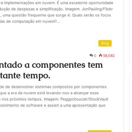
para implementações em nuvem. É uma excelente oportunidade
ução de despesas e simplificação. Imagem: JonPauling/Flickr
, uma questão frequente que surge é: Quais serão os focos
égias de computação em nuvem?…
Blog
0
58,082
entado a componentes tem
tante tempo.
ade de desenvolver sistemas compostos por componentes
 que a era da nuvem está levando-nos a alcançar esse
as nos próximos tempos. Imagem: Peggychoucair/StockVault
volvimento de software e assisti a uma apresentação que