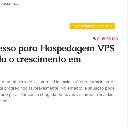
 passo a…
Gerenciamento de VPS
0
58,143
gresso para Hospedagem VPS
do o crescimento em
to no número de visitantes. Um maior tráfego normalmente
stá progredindo favoravelmente. No entanto, a situação pode
rado para lidar com a chegada de novos visitantes. Uma das
ta de…