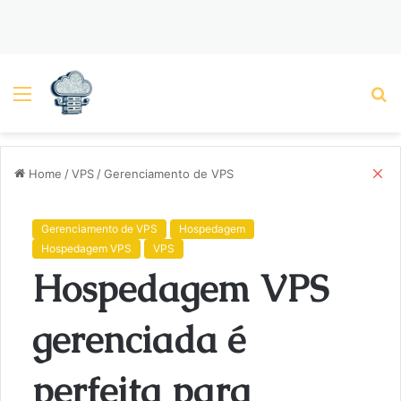
Menu
P
C
Home
/
VPS
/
Gerenciamento de VPS
l
o
s
Gerenciamento de VPS
Hospedagem
e
Hospedagem VPS
VPS
Hospedagem VPS
gerenciada é
perfeita para