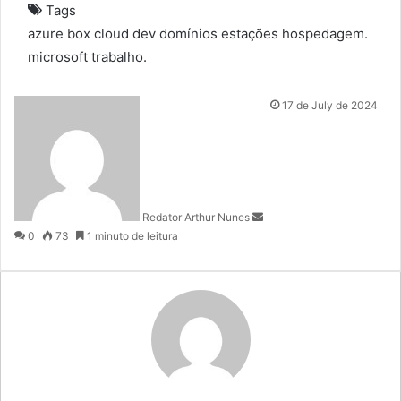
Tags
azure
box
cloud
dev
domínios
estações
hospedagem.
microsoft
trabalho.
S
17 de July de 2024
e
n
d
a
n
Redator Arthur Nunes
e
0
73
1 minuto de leitura
m
a
i
l