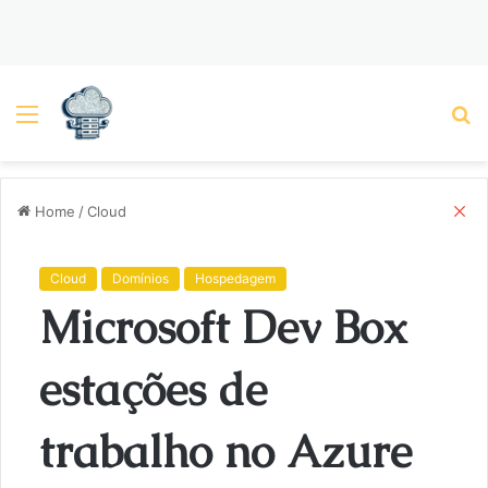
Menu
P
C
Home
/
Cloud
l
o
s
Cloud
Domínios
Hospedagem
e
Microsoft Dev Box
estações de
trabalho no Azure