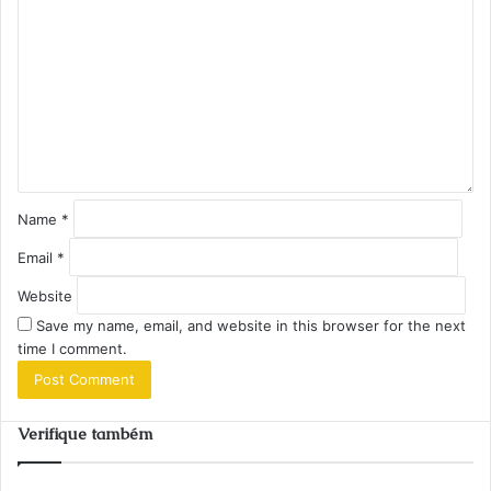
o
m
m
e
n
t
*
Name
*
Email
*
Website
Save my name, email, and website in this browser for the next
time I comment.
Verifique também