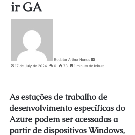
ir GA
S
e
n
d
a
n
Redator Arthur Nunes
e
17 de July de 2024
0
73
1 minuto de leitura
m
a
i
l
As estações de trabalho de
desenvolvimento específicas do
Azure podem ser acessadas a
partir de dispositivos Windows,