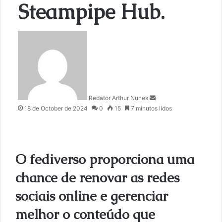
Steampipe Hub.
S
e
n
d
a
n
Redator Arthur Nunes
e
18 de October de 2024
0
15
7 minutos lidos
m
a
i
l
O fediverso proporciona uma
chance de renovar as redes
sociais online e gerenciar
melhor o conteúdo que