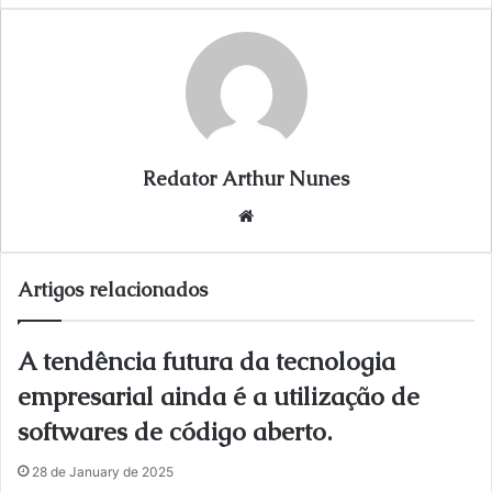
i
l
Redator Arthur Nunes
We
bsi
te
Artigos relacionados
A tendência futura da tecnologia
empresarial ainda é a utilização de
softwares de código aberto.
28 de January de 2025