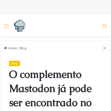
Menu
P
C
Home
/
Blog
l
o
s
Blog
e
O complemento
Mastodon já pode
ser encontrado no