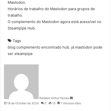
Mastodon.
Horários de trabalho do Mastodon para grupos de
trabalho.
O complemento do Mastodon agora está acessível no
Steampipe Hub.
Tags
blog
complemento
encontrado
hub.
já
mastodon
pode
ser
steampipe
S
e
n
d
a
n
Redator Arthur Nunes
e
18 de October de 2024
0
15
7 minutos lidos
m
a