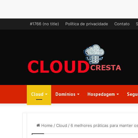
#1766 (no title)
Política de privacidade
Contato
Cloud
Domínios
Hospedagem
Segu
Home
/
Cloud
/
6 melhores práticas para manter o