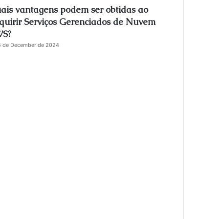
ais vantagens podem ser obtidas ao
s
e
quirir Serviços Gerenciados de Nuvem
S?
5 de December de 2024