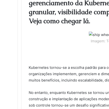
gerenciamento da Kuberne
o
e
d
r
r
t
a
l
t
o
r
I
e
k
a
granular, visibilidade comp
k
n
s
t
s
t
e
s
Veja como chegar lá.
n
i
k
i
Imagem: 
Kubernetes tornou-se a escolha padrão para o
organizações implementem, gerenciem e dime
muitos benefícios, incluindo escalabilidade, di
No entanto, enquanto Kubernetes se tornou um
construção e implantação de aplicações mode
sob controle tornou-se um desafio significati