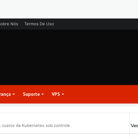
Sobre Nós
Termos De Uso
rança
Suporte
VPS
Ver
s custos da Kubernetes sob controle