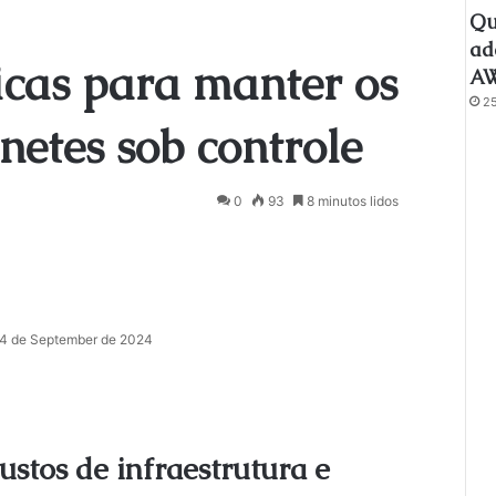
Qu
ad
icas para manter os
AW
2
netes sob controle
0
93
8 minutos lidos
4 de September de 2024
ustos de infraestrutura e