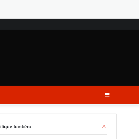
Sidebar
C
ifique também
l
o