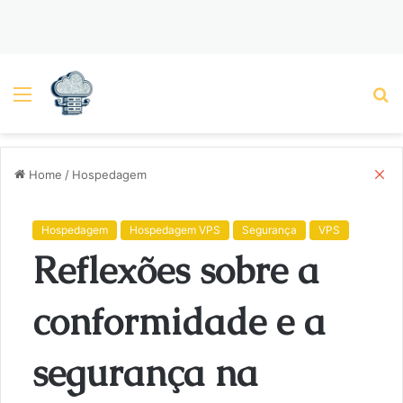
Menu
P
C
Home
/
Hospedagem
l
o
s
Hospedagem
Hospedagem VPS
Segurança
VPS
e
Reflexões sobre a
conformidade e a
segurança na