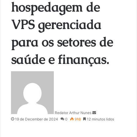
hospedagem de
VPS gerenciada
para os setores de
saúde e finanças.
S
e
n
d
a
n
Redator Arthur Nunes
e
19 de December de 2024
0
918
12 minutos lidos
m
a
i