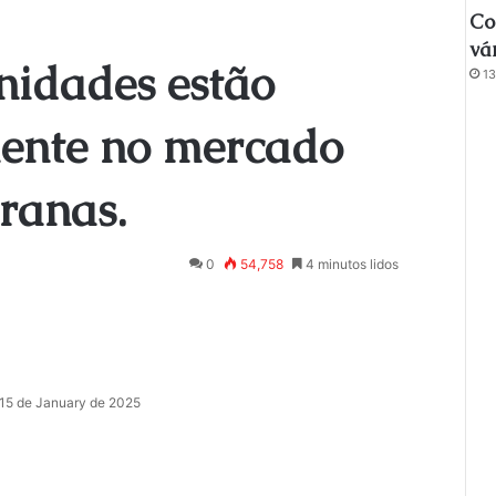
Co
vá
nidades estão
13
ente no mercado
ranas.
0
54,758
4 minutos lidos
15 de January de 2025