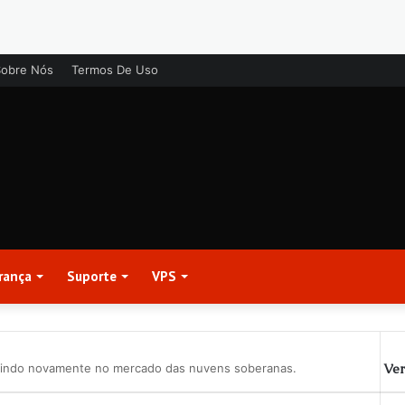
Sobre Nós
Termos De Uso
rança
Suporte
VPS
Ver
gindo novamente no mercado das nuvens soberanas.