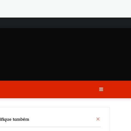
Sidebar
C
ifique também
l
o