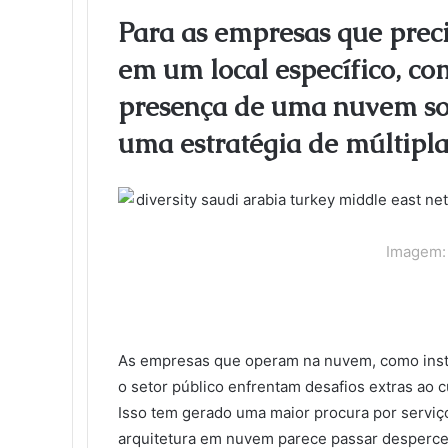
l
e
t
k
b
t
d
n
o
k
Para as empresas que pre
b
t
e
l
e
i
t
k
e
em um local específico, co
o
e
d
r
r
t
a
l
t
o
r
I
e
k
a
presença de uma nuvem so
k
n
s
t
s
t
e
s
uma estratégia de múltipla
n
i
k
i
Imagem: 
As empresas que operam na nuvem, como instit
o setor público enfrentam desafios extras ao 
Isso tem gerado uma maior procura por servi
arquitetura em nuvem parece passar despercebi