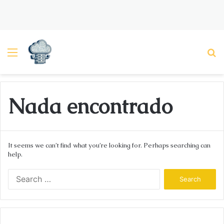
Menu
P
Nada encontrado
It seems we can’t find what you’re looking for. Perhaps searching can
help.
S
e
a
r
c