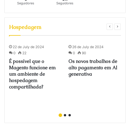
Seguidores
Seguidores
Hospedagem
22 de July de 2024
26 de July de 2024
0
22
0
90
É possível que o
Os novos trabalhos de
o
Magento funcione em
alto pagamento em AI
um ambiente de
generativa
hospedagem
compartilhada?