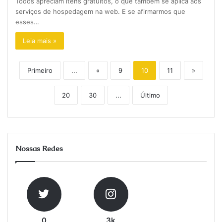
Todos apreciam itens gratuitos, o que também se aplica aos
serviços de hospedagem na web. E se afirmarmos que
esses…
Leia mais »
Primeiro
...
«
9
10
11
»
20
30
...
Último
Nossas Redes
0
3k