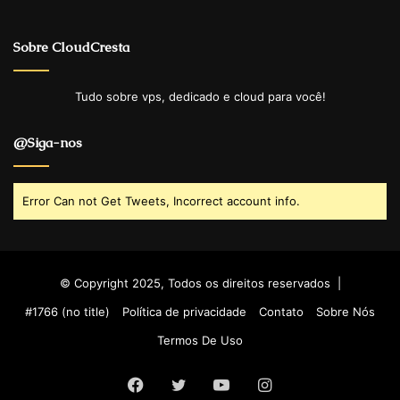
Sobre CloudCresta
Tudo sobre vps, dedicado e cloud para você!
@Siga-nos
Error Can not Get Tweets, Incorrect account info.
© Copyright 2025, Todos os direitos reservados |
#1766 (no title)
Política de privacidade
Contato
Sobre Nós
Termos De Uso
Facebook
Twitter
YouTube
Instagram