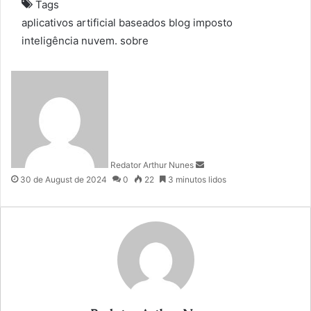
Tags
aplicativos
artificial
baseados
blog
imposto
inteligência
nuvem.
sobre
S
e
n
d
a
n
Redator Arthur Nunes
e
30 de August de 2024
0
22
3 minutos lidos
m
a
i
l