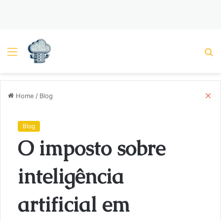
Menu
P
C
Home
/
Blog
l
o
s
Blog
e
O imposto sobre
inteligência
artificial em