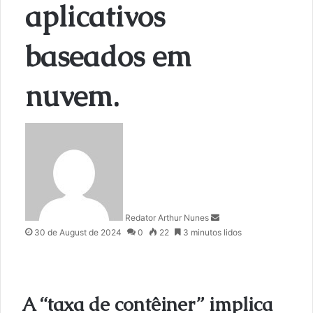
aplicativos
baseados em
nuvem.
S
e
n
d
a
n
Redator Arthur Nunes
e
30 de August de 2024
0
22
3 minutos lidos
m
a
i
l
A “taxa de contêiner” implica