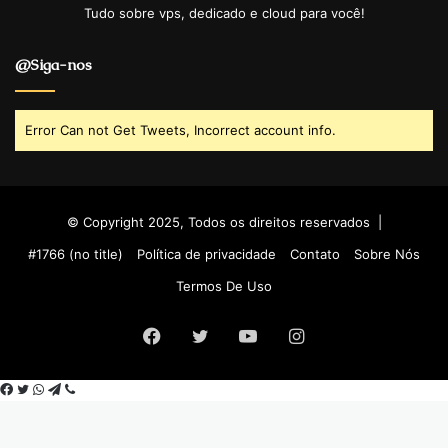
Tudo sobre vps, dedicado e cloud para você!
@Siga-nos
Error Can not Get Tweets, Incorrect account info.
© Copyright 2025, Todos os direitos reservados |
#1766 (no title)
Política de privacidade
Contato
Sobre Nós
Termos De Uso
Facebook
Twitter
YouTube
Instagram
Facebook
Twitter
WhatsApp
Telegram
Viber