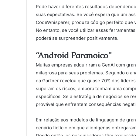
Pode haver diferentes resultados dependendo 
suas expectativas. Se você espera que um as
CodeWhisperer, produza código perfeito que vo
No entanto, se você utilizar essas ferramenta
poderá se surpreender positivamente.
“Android Paranoico”
Muitas empresas adquiriram a GenAI com grand
milagrosa para seus problemas. Segundo o ana
da Gartner revelou que quase 70% dos líderes
superam os riscos, embora tenham uma compree
específicos. Se a estratégia de negócios se r
provável que enfrentem consequências negati
Em relação aos modelos de linguagem de grand
cenário fictício em que alienígenas entregara
Desde então, os pesquisadores têm explorado 