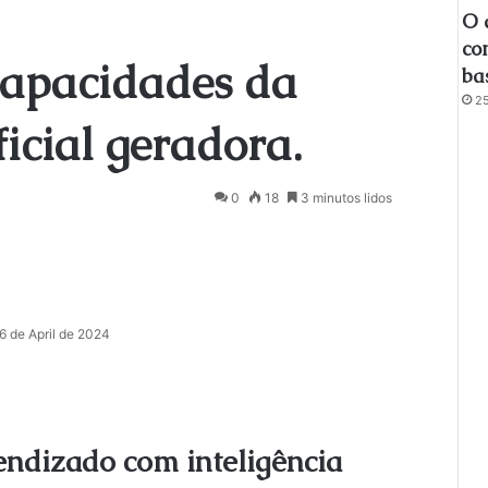
O 
co
capacidades da
ba
25
ficial geradora.
0
18
3 minutos lidos
6 de April de 2024
endizado com inteligência