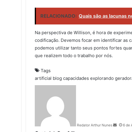
RELACIONADO:
Quais são as lacunas
Na perspectiva de Willison, é hora de experim
codificação. Devemos focar em identificar as
podemos utilizar tanto seus pontos fortes qua
que realizem todo o trabalho por nós.
Tags
artificial
blog
capacidades
explorando
gerador
S
e
n
d
a
n
Redator Arthur Nunes
6 de 
e
m