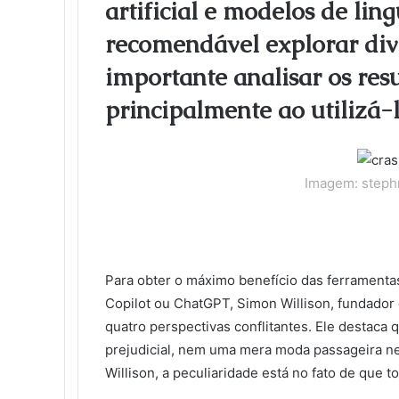
artificial e modelos de li
o
e
d
r
r
t
a
l
t
o
r
I
e
k
a
recomendável explorar dive
k
n
s
t
s
t
e
s
importante analisar os res
n
i
principalmente ao utilizá-l
k
i
Imagem: steph
Para obter o máximo benefício das ferramentas 
Copilot ou ChatGPT, Simon Willison, fundador 
quatro perspectivas conflitantes. Ele destaca
prejudicial, nem uma mera moda passageira n
Willison, a peculiaridade está no fato de que