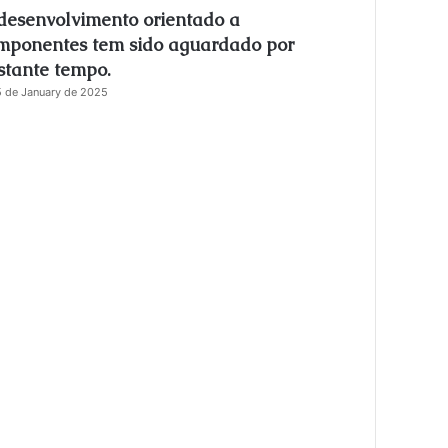
desenvolvimento orientado a
s
e
mponentes tem sido aguardado por
stante tempo.
 de January de 2025