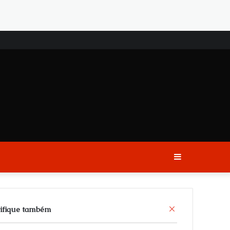
Sidebar
C
ifique também
l
o