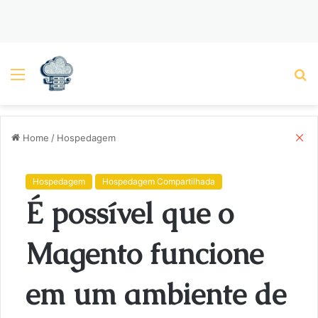
Menu
P
C
Home
/
Hospedagem
l
o
s
Hospedagem
Hospedagem Compartilhada
e
É possível que o
Magento funcione
em um ambiente de