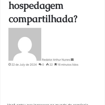
hospedagem
compartilhada?
S
e
n
d
a
n
Redator Arthur Nunes
e
22 de July de 2024
0
22
16 minutos lidos
m
a
i
l