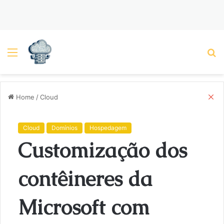
Menu
P
C
Home
/
Cloud
l
o
s
Cloud
Domínios
Hospedagem
e
Customização dos
contêineres da
Microsoft com