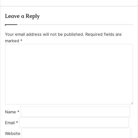
Leave a Reply
Your email address will not be published.
Required fields are
marked
*
C
o
m
m
e
n
t
*
Name
*
Email
*
Website