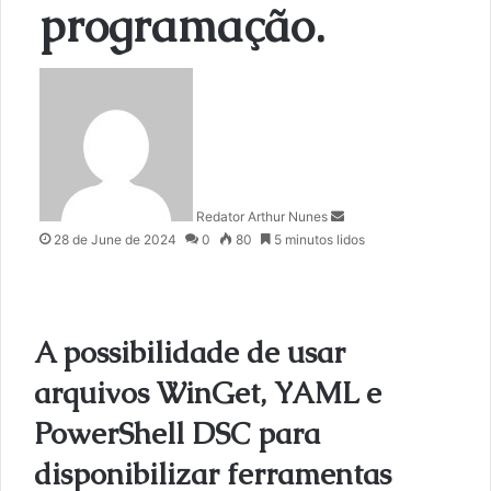
programação.
S
e
n
d
a
n
Redator Arthur Nunes
e
28 de June de 2024
0
80
5 minutos lidos
m
a
i
l
A possibilidade de usar
arquivos WinGet, YAML e
PowerShell DSC para
disponibilizar ferramentas