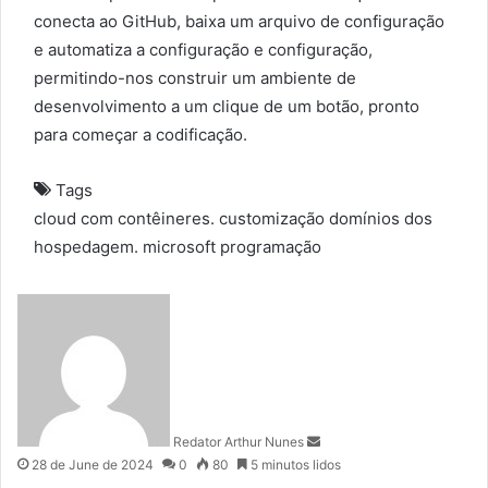
conecta ao GitHub, baixa um arquivo de configuração
e automatiza a configuração e configuração,
permitindo-nos construir um ambiente de
desenvolvimento a um clique de um botão, pronto
para começar a codificação.
Tags
cloud
com
contêineres.
customização
domínios
dos
hospedagem.
microsoft
programação
S
e
n
d
a
n
Redator Arthur Nunes
e
28 de June de 2024
0
80
5 minutos lidos
m