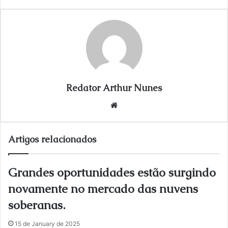
a
i
l
Redator Arthur Nunes
We
bsi
te
Artigos relacionados
Grandes oportunidades estão surgindo
novamente no mercado das nuvens
soberanas.
15 de January de 2025