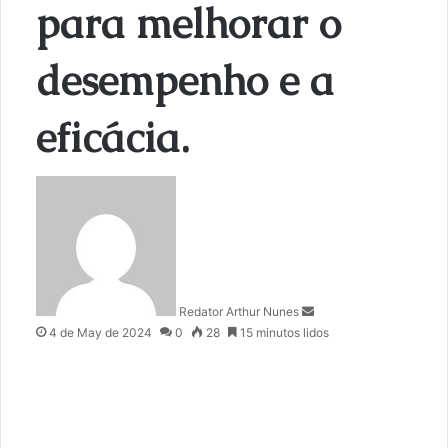
para melhorar o
desempenho e a
eficácia.
S
e
n
d
a
n
Redator Arthur Nunes
e
4 de May de 2024
0
28
15 minutos lidos
m
a
i
l