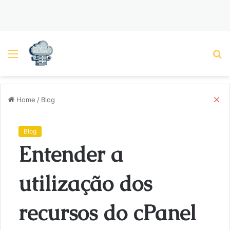
Menu
P
C
Home
/
Blog
l
o
s
Blog
e
Entender a
utilização dos
recursos do cPanel