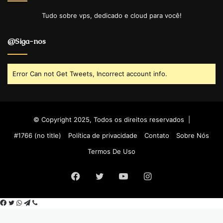
Tudo sobre vps, dedicado e cloud para você!
@Siga-nos
Error Can not Get Tweets, Incorrect account info.
© Copyright 2025, Todos os direitos reservados |
#1766 (no title)
Política de privacidade
Contato
Sobre Nós
Termos De Uso
Facebook
Twitter
YouTube
Instagram
Facebook
Twitter
WhatsApp
Telegram
Viber