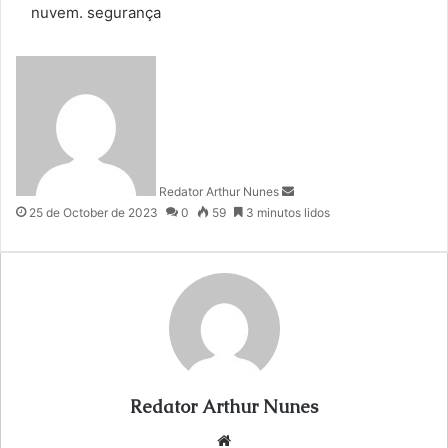
nuvem.
segurança
S
e
n
d
a
n
Redator Arthur Nunes
e
25 de October de 2023
0
59
3 minutos lidos
m
a
i
l
Redator Arthur Nunes
We