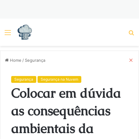
Menu
P
C
Home
/
Segurança
l
o
s
Segurança
Segurança na Nuvem
e
Colocar em dúvida
as consequências
ambientais da