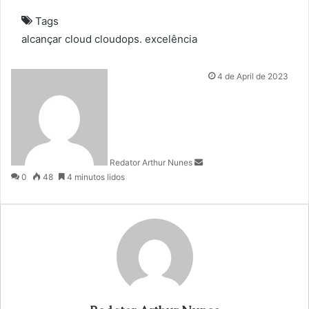
Tags
alcançar
cloud
cloudops.
excelência
S
4 de April de 2023
e
n
d
a
n
Redator Arthur Nunes
e
0
48
4 minutos lidos
m
a
i
l