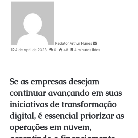
S
e
n
d
a
n
Redator Arthur Nunes
e
4 de April de 2023
0
48
4 minutos lidos
m
a
i
l
Se as empresas desejam
continuar avançando em suas
iniciativas de transformação
digital, é essencial priorizar as
operações em nuvem,