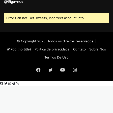
@Siga-nos
Error Can not Get Tweets, Incorrect account info.
© Copyright 2025, Todos os direitos reservados |
#1766 (no title)
Política de privacidade
Contato
Sobre Nós
Termos De Uso
Facebook
Twitter
YouTube
Instagram
Facebook
Twitter
WhatsApp
Telegram
Viber