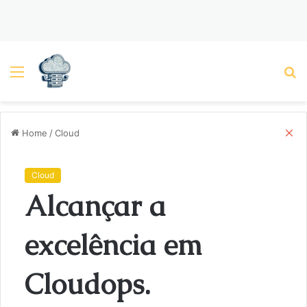
Menu
P
C
Home
/
Cloud
l
o
s
Cloud
e
Alcançar a
excelência em
Cloudops.