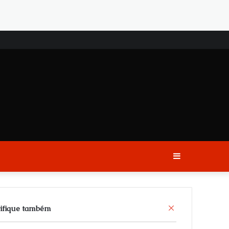
Sidebar
C
ifique também
l
o