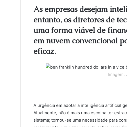
l
e
t
k
b
t
d
n
o
k
As empresas desejam intelig
b
t
e
l
e
i
t
k
e
entanto, os diretores de t
o
e
d
r
r
t
a
l
t
o
r
I
e
k
a
uma forma viável de finan
k
n
s
t
s
t
e
s
em nuvem convencional po
n
i
eficaz.
k
i
Imagem: 
A urgência em adotar a inteligência artificial
Atualmente, não é mais uma escolha ter estr
sistema; tornou-se uma necessidade para cons