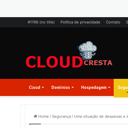
#1766 (no title)
Política de privacidade
Contato
Cloud
Domínios
Hospedagem
Segu
Home
/
Segurança
/
Uma situação de despesas e int