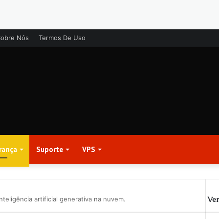
Sobre Nós
Termos De Uso
rança
Suporte
VPS
Ver
eligência artificial generativa na nuvem.