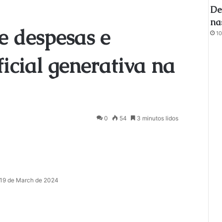
De
na
e despesas e
10
ificial generativa na
0
54
3 minutos lidos
19 de March de 2024