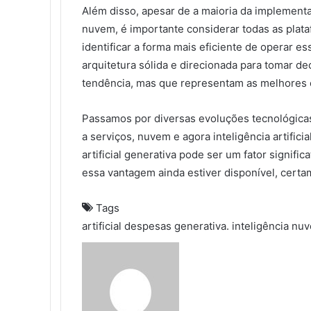
Além disso, apesar de a maioria da implementaç
nuvem, é importante considerar todas as plata
identificar a forma mais eficiente de operar e
arquitetura sólida e direcionada para tomar d
tendência, mas que representam as melhores 
Passamos por diversas evoluções tecnológicas,
a serviços, nuvem e agora inteligência artifici
artificial generativa pode ser um fator signifi
essa vantagem ainda estiver disponível, certa
Tags
artificial
despesas
generativa.
inteligência
nuv
S
e
n
d
a