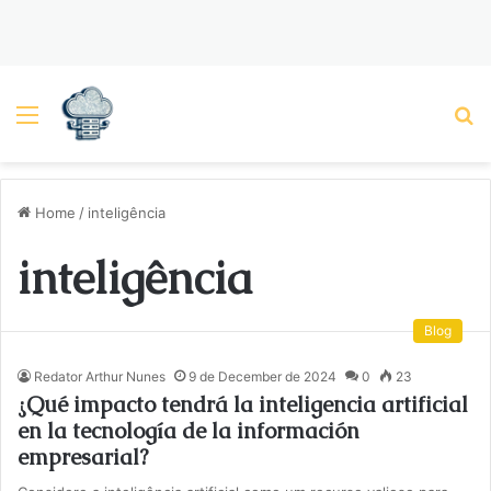
Menu
P
Home
/
inteligência
inteligência
Blog
Redator Arthur Nunes
9 de December de 2024
0
23
¿Qué impacto tendrá la inteligencia artificial
en la tecnología de la información
empresarial?