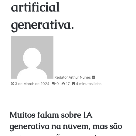
artificial
generativa.
S
e
n
d
a
n
Redator Arthur Nunes
e
3 de March de 2024
0
17
4 minutos lidos
m
a
i
l
Muitos falam sobre IA
generativa na nuvem, mas são