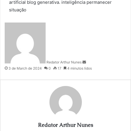
artificial
blog
generativa.
inteligência
permanecer
situação
S
e
n
d
a
n
Redator Arthur Nunes
e
3 de March de 2024
0
17
4 minutos lidos
m
a
i
l
Redator Arthur Nunes