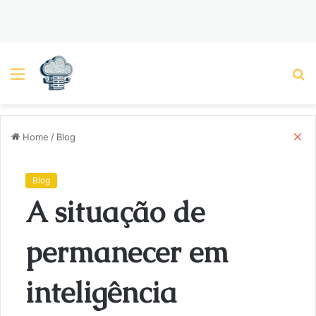
Menu
P
C
Home
/
Blog
l
o
s
Blog
e
A situação de
permanecer em
inteligência