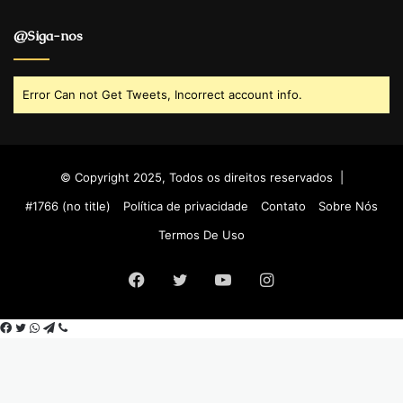
@Siga-nos
Error Can not Get Tweets, Incorrect account info.
© Copyright 2025, Todos os direitos reservados |
#1766 (no title)
Política de privacidade
Contato
Sobre Nós
Termos De Uso
Facebook
Twitter
YouTube
Instagram
Facebook
Twitter
WhatsApp
Telegram
Viber