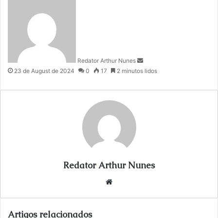
e
n
d
a
n
Redator Arthur Nunes
e
23 de August de 2024
0
17
2 minutos lidos
m
a
i
l
Redator Arthur Nunes
We
bsi
te
Artigos relacionados