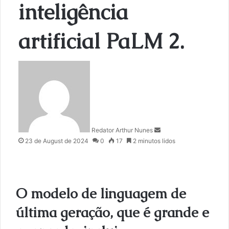
inteligência
artificial PaLM 2.
S
e
n
d
a
n
Redator Arthur Nunes
e
23 de August de 2024
0
17
2 minutos lidos
m
a
i
l
O modelo de linguagem de
última geração, que é grande e