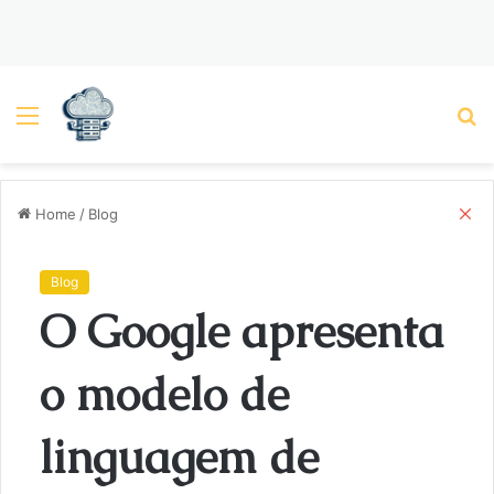
Menu
P
C
Home
/
Blog
l
o
s
Blog
e
O Google apresenta
o modelo de
linguagem de