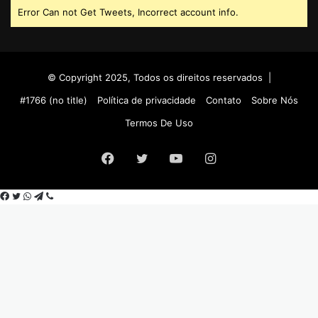
Error Can not Get Tweets, Incorrect account info.
© Copyright 2025, Todos os direitos reservados |
#1766 (no title)
Política de privacidade
Contato
Sobre Nós
Termos De Uso
Facebook
Twitter
YouTube
Instagram
Facebook
Twitter
WhatsApp
Telegram
Viber