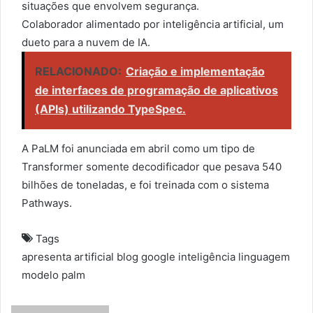
situações que envolvem segurança.
Colaborador alimentado por inteligência artificial, um
dueto para a nuvem de IA.
RELACIONADO:
Criação e implementação
de interfaces de programação de aplicativos
(APIs) utilizando TypeSpec.
A PaLM foi anunciada em abril como um tipo de
Transformer somente decodificador que pesava 540
bilhões de toneladas, e foi treinada com o sistema
Pathways.
Tags
apresenta
artificial
blog
google
inteligência
linguagem
modelo
palm
S