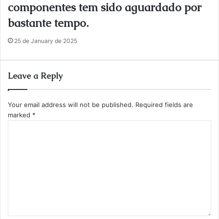
componentes tem sido aguardado por
bastante tempo.
25 de January de 2025
Leave a Reply
Your email address will not be published.
Required fields are
marked
*
C
o
m
m
e
n
t
*