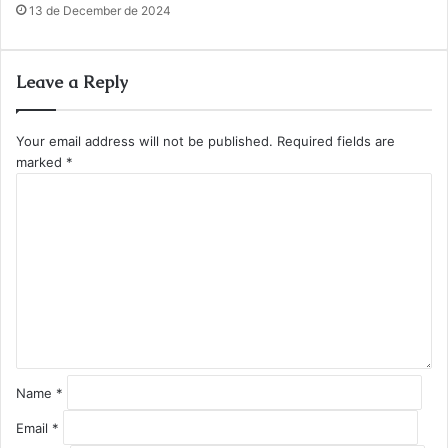
13 de December de 2024
Leave a Reply
Your email address will not be published.
Required fields are
marked
*
C
o
m
m
e
n
t
*
Name
*
Email
*