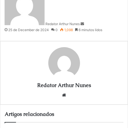
n
d
a
n
Redator Arthur Nunes
e
25 de December de 2024
0
1,098
6 minutos lidos
m
a
i
l
Redator Arthur Nunes
We
bsi
te
Artigos relacionados