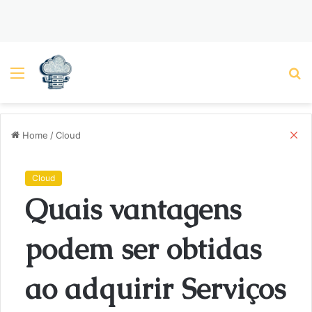
Menu
P
C
Home
/
Cloud
l
o
s
Cloud
e
Quais vantagens
podem ser obtidas
ao adquirir Serviços