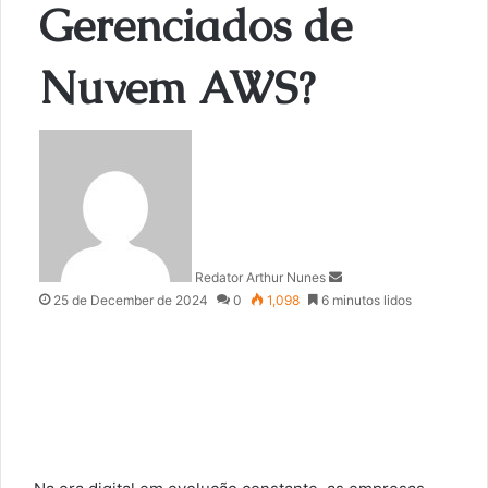
Gerenciados de
Nuvem AWS?
S
e
n
d
a
n
Redator Arthur Nunes
e
25 de December de 2024
0
1,098
6 minutos lidos
m
a
i
l