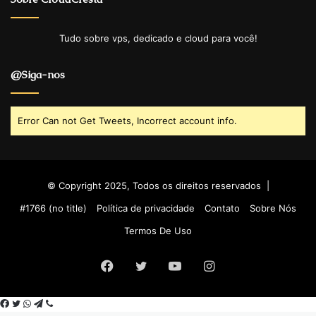
Tudo sobre vps, dedicado e cloud para você!
@Siga-nos
Error Can not Get Tweets, Incorrect account info.
© Copyright 2025, Todos os direitos reservados |
#1766 (no title)
Política de privacidade
Contato
Sobre Nós
Termos De Uso
Facebook
Twitter
YouTube
Instagram
Facebook
Twitter
WhatsApp
Telegram
Viber