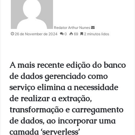
n
d
a
n
Redator Arthur Nunes
e
26 de November de 2024
0
69
2 minutos lidos
m
a
i
l
A mais recente edição do banco
de dados gerenciado como
serviço elimina a necessidade
de realizar a extração,
transformação e carregamento
de dados, ao incorporar uma
camada ‘serverless’