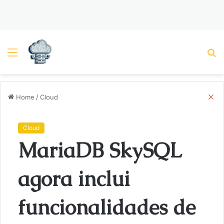
Menu
P
C
Home
/
Cloud
l
o
s
Cloud
e
MariaDB SkySQL
agora inclui
funcionalidades de