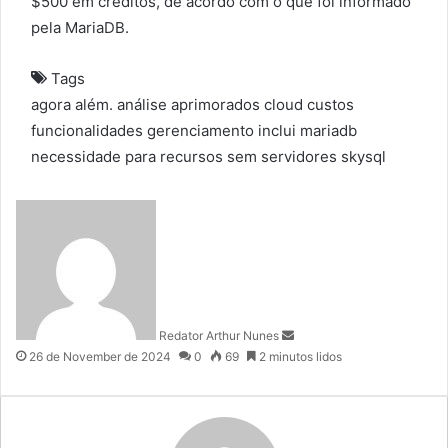
$500 em créditos, de acordo com o que foi informado
pela MariaDB.
Tags
agora
além.
análise
aprimorados
cloud
custos
funcionalidades
gerenciamento
inclui
mariadb
necessidade
para
recursos
sem
servidores
skysql
S
e
n
d
a
n
Redator Arthur Nunes
e
26 de November de 2024
0
69
2 minutos lidos
m
a
i
l