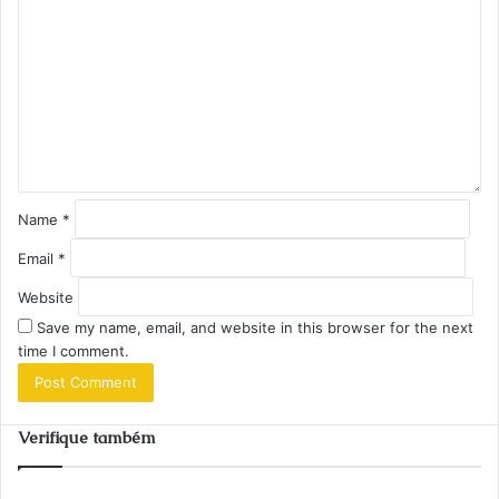
o
m
m
e
n
t
*
Name
*
Email
*
Website
Save my name, email, and website in this browser for the next
time I comment.
Verifique também