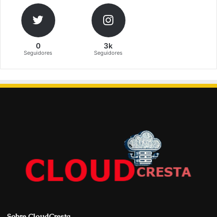
0
3k
Seguidores
Seguidores
Sobre CloudCresta