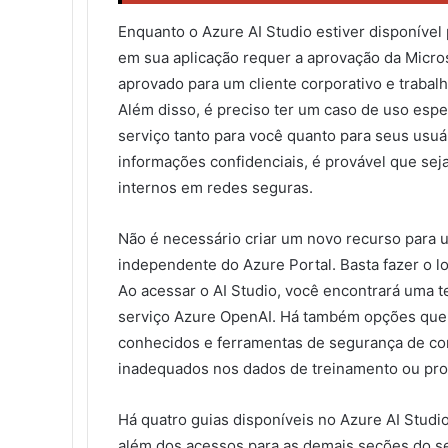
Enquanto o Azure AI Studio estiver disponível
em sua aplicação requer a aprovação da Micros
aprovado para um cliente corporativo e trabal
Além disso, é preciso ter um caso de uso espec
serviço tanto para você quanto para seus usuár
informações confidenciais, é provável que sej
internos em redes seguras.
Não é necessário criar um novo recurso para ut
independente do Azure Portal. Basta fazer o l
Ao acessar o AI Studio, você encontrará uma t
serviço Azure OpenAI. Há também opções que f
conhecidos e ferramentas de segurança de cont
inadequados nos dados de treinamento ou prom
Há quatro guias disponíveis no Azure AI Stud
além dos acessos para as demais seções do se