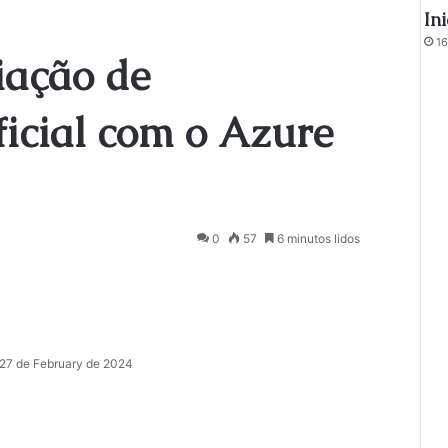
In
16
iação de
ificial com o Azure
0
57
6 minutos lidos
27 de February de 2024