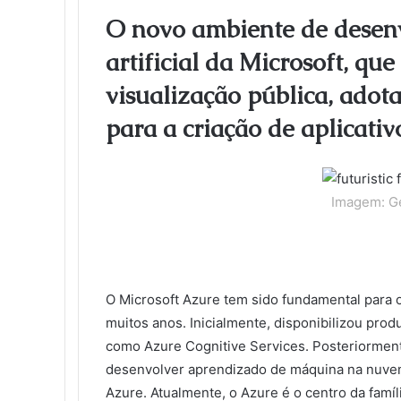
l
e
t
k
b
t
d
n
o
k
O novo ambiente de desenv
b
t
e
l
e
i
t
k
e
artificial da Microsoft, que
o
e
d
r
r
t
a
l
t
o
r
I
e
k
a
visualização pública, ado
k
n
s
t
s
t
e
s
para a criação de aplicativ
n
i
k
i
Imagem: Ge
O Microsoft Azure tem sido fundamental para os 
muitos anos. Inicialmente, disponibilizou pr
como Azure Cognitive Services. Posteriormente
desenvolver aprendizado de máquina na nuvem
Azure. Atualmente, o Azure é o centro da famí