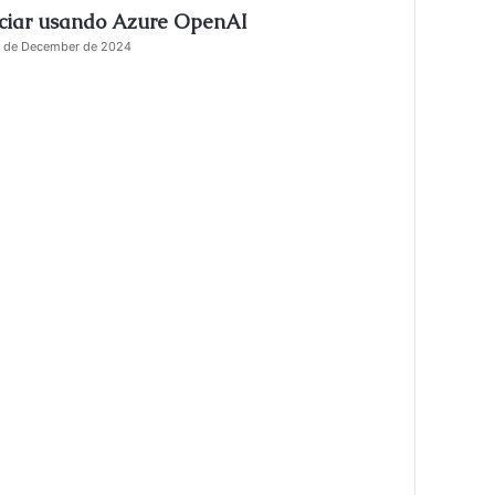
iciar usando Azure OpenAI
s
e
 de December de 2024