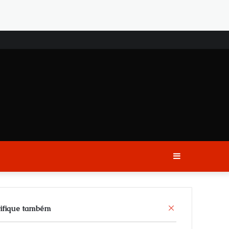
Sidebar
C
ifique também
l
o