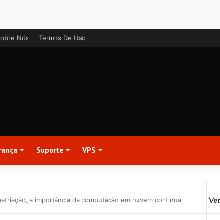
Sobre Nós
Termos De Uso
rança
Suporte
VPS
Ver
patriação, a importância da computação em nuvem continua