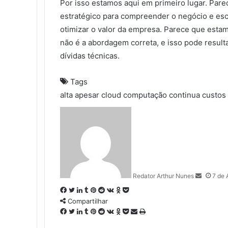
Por isso estamos aqui em primeiro lugar. Par
estratégico para compreender o negócio e esc
otimizar o valor da empresa. Parece que esta
não é a abordagem correta, e isso pode resul
dívidas técnicas.
Tags
alta
apesar
cloud
computação
continua
custos
S
e
n
d
a
n
Redator Arthur Nunes
7 de 
e
m
F
T
L
T
P
R
V
O
P
a
Compartilhar
a
w
i
u
i
e
K
d
o
i
c
F
i
T
n
L
m
T
n
P
d
R
o
V
n
O
c
P
C
I
l
e
a
t
w
k
i
b
u
t
i
d
e
n
K
o
d
k
o
o
m