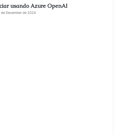
iciar usando Azure OpenAI
s
e
 de December de 2024