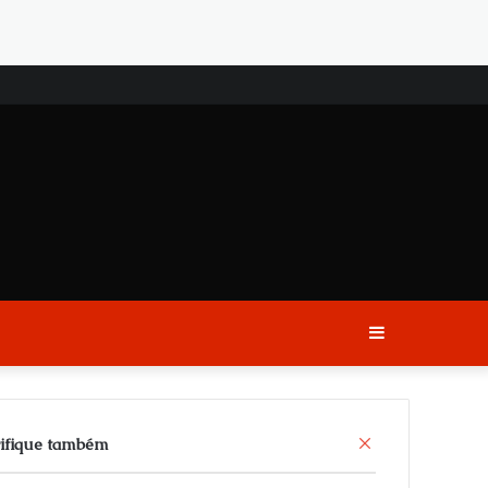
Sidebar
C
ifique também
l
o