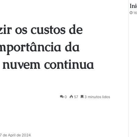
In
16
ir os custos de
importância da
 nuvem continua
0
57
3 minutos lidos
7 de April de 2024