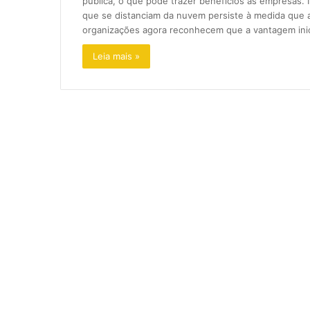
pública, o que pode trazer benefícios às empresas
que se distanciam da nuvem persiste à medida que 
organizações agora reconhecem que a vantagem inic
Leia mais »