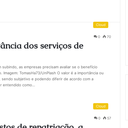
Cloud
0
70
ância dos serviços de
ubindo, as empresas precisam avaliar se o benefício
ado. Imagem: TomasHa73/UnPlash O valor é a importância ou
 sendo subjetivo e podendo diferir de acordo com a
er entendido como…
Cloud
0
57
stos de repatriação, a