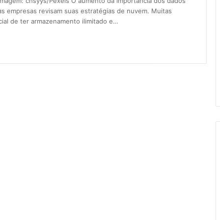
. Imagem: chsyys/Pexels O aumento da importância dos dados
as empresas revisam suas estratégias de nuvem. Muitas
ial de ter armazenamento ilimitado e…