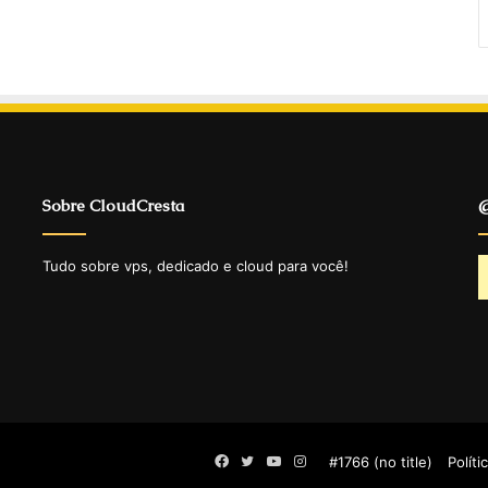
Sobre CloudCresta
@
Tudo sobre vps, dedicado e cloud para você!
Facebook
Twitter
YouTube
Instagram
#1766 (no title)
Políti