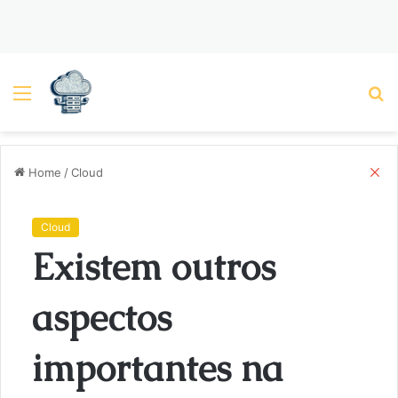
Menu
P
C
Home
/
Cloud
l
o
s
Cloud
e
Existem outros
aspectos
importantes na