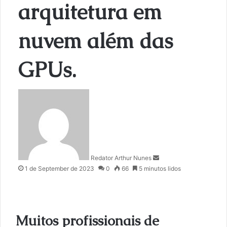
arquitetura em
nuvem além das
GPUs.
S
e
n
d
a
n
Redator Arthur Nunes
e
1 de September de 2023
0
66
5 minutos lidos
m
a
i
l
Muitos profissionais de