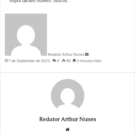
importantes
nuvem.
outros
S
e
n
d
a
n
Redator Arthur Nunes
e
1 de September de 2023
0
66
5 minutos lidos
m
a
i
l
Redator Arthur Nunes
We