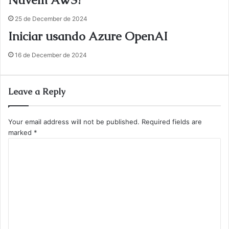
Nuvem AWS?
25 de December de 2024
Iniciar usando Azure OpenAI
16 de December de 2024
Leave a Reply
Your email address will not be published.
Required fields are
marked
*
C
o
m
m
e
n
t
*