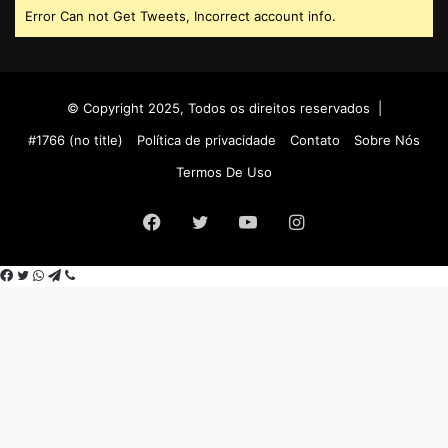
Error Can not Get Tweets, Incorrect account info.
© Copyright 2025, Todos os direitos reservados |
#1766 (no title)
Política de privacidade
Contato
Sobre Nós
Termos De Uso
Facebook
Twitter
YouTube
Instagram
Facebook
Twitter
WhatsApp
Telegram
Viber