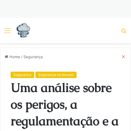
Menu
P
C
Home
/
Segurança
l
o
s
Segurança
Segurança na Nuvem
e
Uma análise sobre
os perigos, a
regulamentação e a