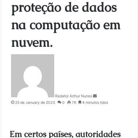
proteção de dados
na computação em
nuvem.
S
e
n
d
a
n
Redator Arthur Nunes
e
25 de January de 2023
0
76
4 minutos lidos
m
a
i
l
Em certos países, autoridades