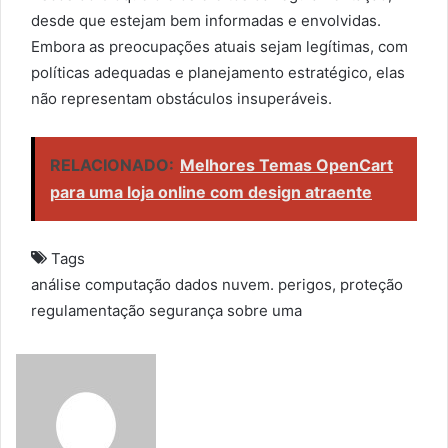
desde que estejam bem informadas e envolvidas.
Embora as preocupações atuais sejam legítimas, com
políticas adequadas e planejamento estratégico, elas
não representam obstáculos insuperáveis.
RELACIONADO:
Melhores Temas OpenCart
para uma loja online com design atraente
Tags
análise
computação
dados
nuvem.
perigos,
proteção
regulamentação
segurança
sobre
uma
S
e
n
d