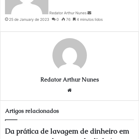
a
n
Redator Arthur Nunes
e
25 de January de 2023
0
76
4 minutos lidos
m
a
i
l
Redator Arthur Nunes
We
bsi
te
Artigos relacionados
Da prática de lavagem de dinheiro em