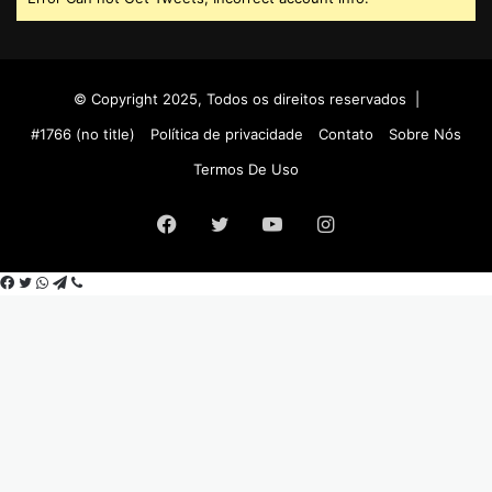
© Copyright 2025, Todos os direitos reservados |
#1766 (no title)
Política de privacidade
Contato
Sobre Nós
Termos De Uso
Facebook
Twitter
YouTube
Instagram
Facebook
Twitter
WhatsApp
Telegram
Viber