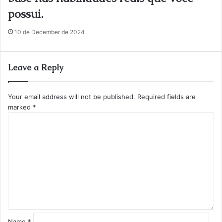
possui.
10 de December de 2024
Leave a Reply
Your email address will not be published.
Required fields are
marked
*
C
o
m
m
e
n
t
*
Name
*