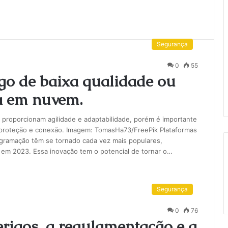
Segurança
0
55
igo de baixa qualidade ou
a em nuvem.
e proporcionam agilidade e adaptabilidade, porém é importante
, proteção e conexão. Imagem: TomasHa73/FreePik Plataformas
gramação têm se tornado cada vez mais populares,
al em 2023. Essa inovação tem o potencial de tornar o…
Segurança
0
76
rigos, a regulamentação e a