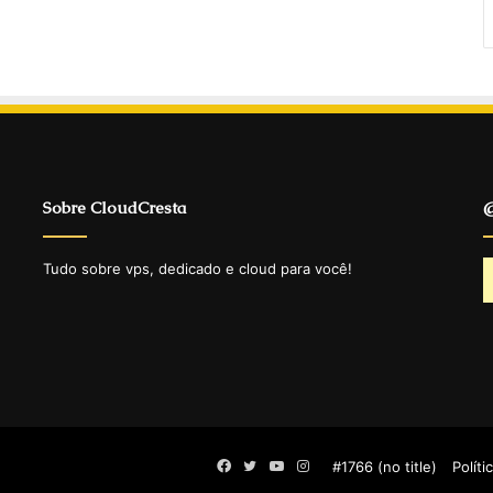
Sobre CloudCresta
@
Tudo sobre vps, dedicado e cloud para você!
Facebook
Twitter
YouTube
Instagram
#1766 (no title)
Políti