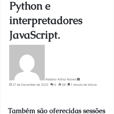
Python e
interpretadores
JavaScript.
S
e
n
d
a
n
Redator Arthur Nunes
e
27 de December de 2022
0
56
1 minuto de leitura
m
a
i
l
Também são oferecidas sessões