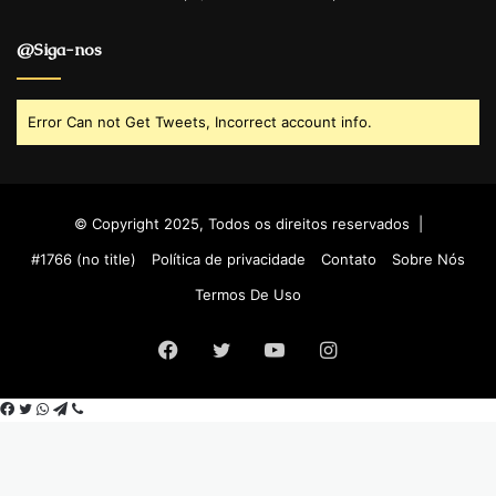
@Siga-nos
Error Can not Get Tweets, Incorrect account info.
© Copyright 2025, Todos os direitos reservados |
#1766 (no title)
Política de privacidade
Contato
Sobre Nós
Termos De Uso
Facebook
Twitter
YouTube
Instagram
Facebook
Twitter
WhatsApp
Telegram
Viber