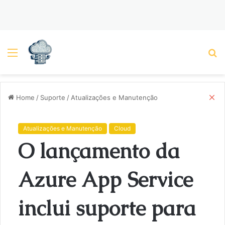
Menu
P
C
Home
/
Suporte
/
Atualizações e Manutenção
l
o
s
Atualizações e Manutenção
Cloud
e
O lançamento da
Azure App Service
inclui suporte para