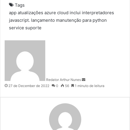
Tags
app
atualizações
azure
cloud
inclui
interpretadores
javascript.
lançamento
manutenção
para
python
service
suporte
S
e
n
d
a
n
Redator Arthur Nunes
e
27 de December de 2022
0
56
1 minuto de leitura
m
a
i
l