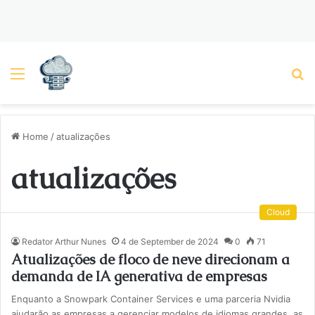
Menu
P
Home
/
atualizações
atualizações
Cloud
Redator Arthur Nunes
4 de September de 2024
0
71
Atualizações de floco de neve direcionam a
demanda de IA generativa de empresas
Enquanto a Snowpark Container Services e uma parceria Nvidia
ajudarão as empresas a gerenciar modelos de idiomas grandes, as