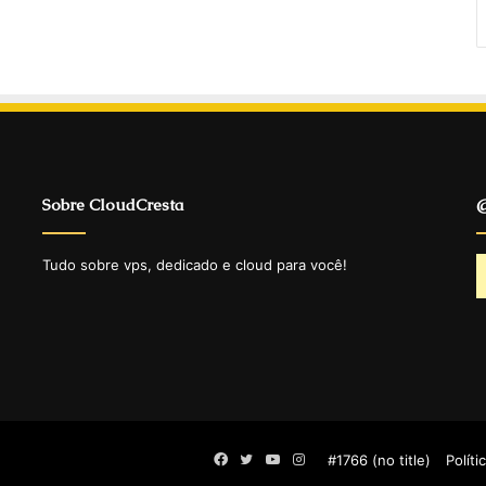
Sobre CloudCresta
@
Tudo sobre vps, dedicado e cloud para você!
Facebook
Twitter
YouTube
Instagram
#1766 (no title)
Políti