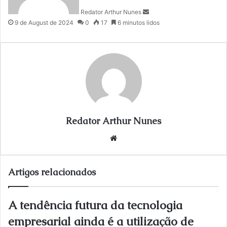
n
Redator Arthur Nunes
e
9 de August de 2024
0
17
6 minutos lidos
m
a
i
l
Redator Arthur Nunes
We
bsi
te
Artigos relacionados
A tendência futura da tecnologia
empresarial ainda é a utilização de