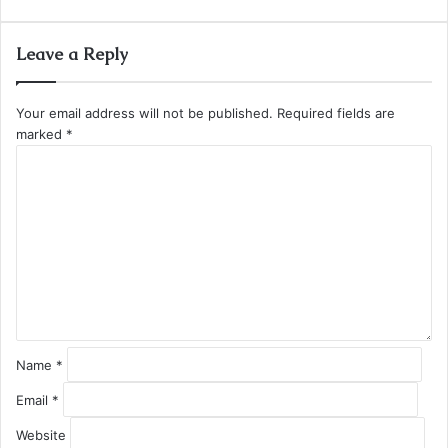
Leave a Reply
Your email address will not be published.
Required fields are
marked
*
C
o
m
m
e
n
t
*
Name
*
Email
*
Website