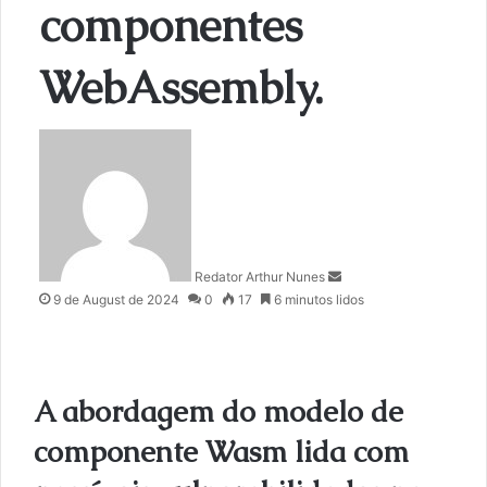
componentes
WebAssembly.
S
e
n
d
a
n
Redator Arthur Nunes
e
9 de August de 2024
0
17
6 minutos lidos
m
a
i
l
A abordagem do modelo de
componente Wasm lida com