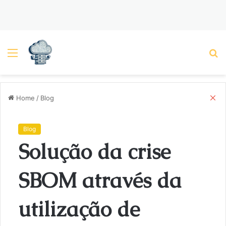
Menu
P
C
Home
/
Blog
l
o
s
Blog
e
Solução da crise
SBOM através da
utilização de