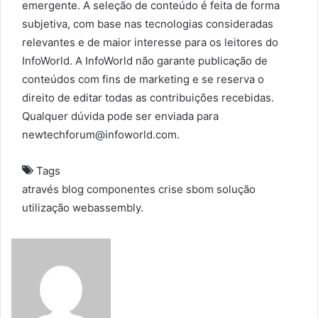
emergente. A seleção de conteúdo é feita de forma
subjetiva, com base nas tecnologias consideradas
relevantes e de maior interesse para os leitores do
InfoWorld. A InfoWorld não garante publicação de
conteúdos com fins de marketing e se reserva o
direito de editar todas as contribuições recebidas.
Qualquer dúvida pode ser enviada para
newtechforum@infoworld.com.
Tags
através
blog
componentes
crise
sbom
solução
utilização
webassembly.
S
e
n
d
a