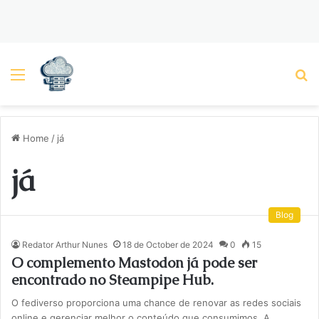
Menu
P
Home
/
já
já
Blog
Redator Arthur Nunes
18 de October de 2024
0
15
O complemento Mastodon já pode ser
encontrado no Steampipe Hub.
O fediverso proporciona uma chance de renovar as redes sociais
online e gerenciar melhor o conteúdo que consumimos. A